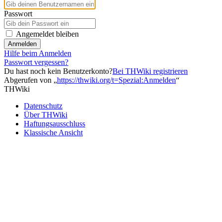
Passwort
Angemeldet bleiben
Anmelden
Hilfe beim Anmelden
Passwort vergessen?
Du hast noch kein Benutzerkonto?
Bei THWiki registrieren
Abgerufen von „
https://thwiki.org/t=Spezial:Anmelden
“
THWiki
Datenschutz
Über THWiki
Haftungsausschluss
Klassische Ansicht