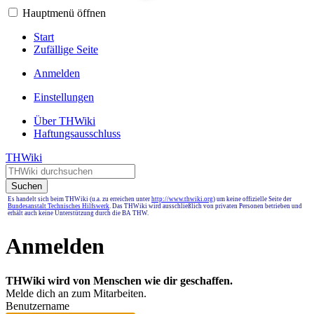
Hauptmenü öffnen
Start
Zufällige Seite
Anmelden
Einstellungen
Über THWiki
Haftungsausschluss
THWiki
Suchen
Es handelt sich beim THWiki (u.a. zu erreichen unter
http://www.thwiki.org
) um keine offizielle Seite der
Bundesanstalt Technisches Hilfswerk
. Das THWiki wird ausschließlich von privaten Personen betrieben und
erhält auch keine Unterstützung durch die BA THW.
Anmelden
THWiki wird von Menschen wie dir geschaffen.
Melde dich an zum Mitarbeiten.
Benutzername