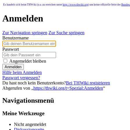
Es handelt sich beim THWiki (u.a. zu erreichen unter
http://www.thwiki.org
) um keine offizielle Seite der
Bundesa
Anmelden
Zur Navigation springen
Zur Suche springen
Benutzername
Passwort
Angemeldet bleiben
Anmelden
Hilfe beim Anmelden
Passwort vergessen?
Du hast noch kein Benutzerkonto?
Bei THWiki registrieren
Abgerufen von „
https://thwiki.org/t=Spezial:Anmelden
“
Navigationsmenü
Meine Werkzeuge
Nicht angemeldet
Diskussionsseite