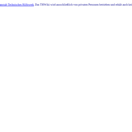
nstalt Technisches Hilfswerk
. Das THWiki wird ausschließlich von privaten Personen betrieben und erhält auch k