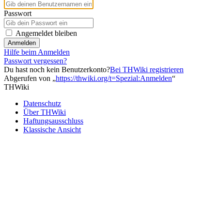
Passwort
Angemeldet bleiben
Anmelden
Hilfe beim Anmelden
Passwort vergessen?
Du hast noch kein Benutzerkonto?
Bei THWiki registrieren
Abgerufen von „
https://thwiki.org/t=Spezial:Anmelden
“
THWiki
Datenschutz
Über THWiki
Haftungsausschluss
Klassische Ansicht