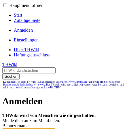
Hauptmenü öffnen
Start
Zufällige Seite
Anmelden
Einstellungen
Über THWiki
Haftungsausschluss
THWiki
Suchen
Es handelt sich beim THWiki (u.a. zu erreichen unter
http://www.thwiki.org
) um keine offizielle Seite der
Bundesanstalt Technisches Hilfswerk
. Das THWiki wird ausschließlich von privaten Personen betrieben und
erhält auch keine Unterstützung durch die BA THW.
Anmelden
THWiki wird von Menschen wie dir geschaffen.
Melde dich an zum Mitarbeiten.
Benutzername