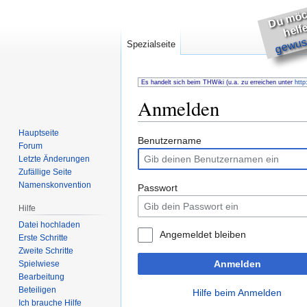
h
s
e
gewuss
Spezialseite
Es handelt sich beim THWiki (u.a. zu erreichen unter
http
Anmelden
Hauptseite
Zur
Zur
Benutzername
Forum
Navigation
Suche
Letzte Änderungen
springen
springen
Zufällige Seite
Namenskonvention
Passwort
Hilfe
Datei hochladen
Angemeldet bleiben
Erste Schritte
Zweite Schritte
Anmelden
Spielwiese
Bearbeitung
Beteiligen
Hilfe beim Anmelden
Ich brauche Hilfe