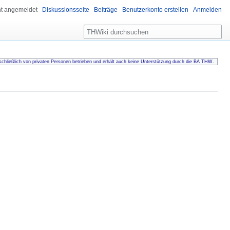
ht angemeldet
Diskussionsseite
Beiträge
Benutzerkonto erstellen
Anmelden
Suche
chließlich von privaten Personen betrieben und erhält auch keine Unterstützung durch die BA THW.