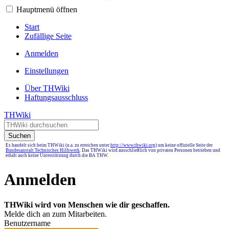
Hauptmenü öffnen
Start
Zufällige Seite
Anmelden
Einstellungen
Über THWiki
Haftungsausschluss
THWiki
Suchen
Es handelt sich beim THWiki (u.a. zu erreichen unter
http://www.thwiki.org
) um keine offizielle Seite der
Bundesanstalt Technisches Hilfswerk
. Das THWiki wird ausschließlich von privaten Personen betrieben und
erhält auch keine Unterstützung durch die BA THW.
Anmelden
THWiki wird von Menschen wie dir geschaffen.
Melde dich an zum Mitarbeiten.
Benutzername