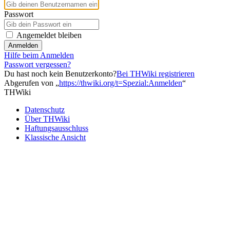
Passwort
Angemeldet bleiben
Anmelden
Hilfe beim Anmelden
Passwort vergessen?
Du hast noch kein Benutzerkonto?
Bei THWiki registrieren
Abgerufen von „
https://thwiki.org/t=Spezial:Anmelden
“
THWiki
Datenschutz
Über THWiki
Haftungsausschluss
Klassische Ansicht