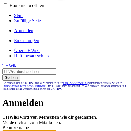
Hauptmenü öffnen
Start
Zufällige Seite
Anmelden
Einstellungen
Über THWiki
Haftungsausschluss
THWiki
Suchen
Es handelt sich beim THWiki (u.a. zu erreichen unter
http://www.thwiki.org
) um keine offizielle Seite der
Bundesanstalt Technisches Hilfswerk
. Das THWiki wird ausschließlich von privaten Personen betrieben und
erhält auch keine Unterstützung durch die BA THW.
Anmelden
THWiki wird von Menschen wie dir geschaffen.
Melde dich an zum Mitarbeiten.
Benutzername