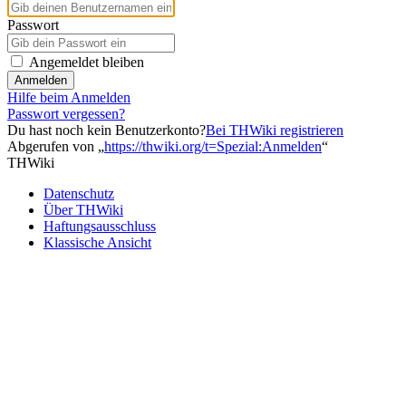
Passwort
Angemeldet bleiben
Anmelden
Hilfe beim Anmelden
Passwort vergessen?
Du hast noch kein Benutzerkonto?
Bei THWiki registrieren
Abgerufen von „
https://thwiki.org/t=Spezial:Anmelden
“
THWiki
Datenschutz
Über THWiki
Haftungsausschluss
Klassische Ansicht