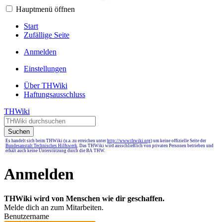
Hauptmenü öffnen
Start
Zufällige Seite
Anmelden
Einstellungen
Über THWiki
Haftungsausschluss
THWiki
Suchen
Es handelt sich beim THWiki (u.a. zu erreichen unter
http://www.thwiki.org
) um keine offizielle Seite der
Bundesanstalt Technisches Hilfswerk
. Das THWiki wird ausschließlich von privaten Personen betrieben und
erhält auch keine Unterstützung durch die BA THW.
Anmelden
THWiki wird von Menschen wie dir geschaffen.
Melde dich an zum Mitarbeiten.
Benutzername