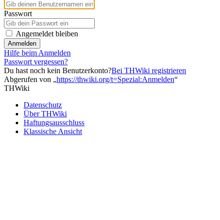
Passwort
Angemeldet bleiben
Anmelden
Hilfe beim Anmelden
Passwort vergessen?
Du hast noch kein Benutzerkonto?
Bei THWiki registrieren
Abgerufen von „
https://thwiki.org/t=Spezial:Anmelden
“
THWiki
Datenschutz
Über THWiki
Haftungsausschluss
Klassische Ansicht