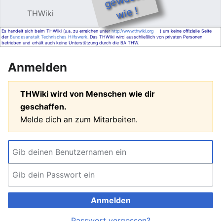
e !
THWiki
Hauptmenü öffnen
Such
Es handelt sich beim THWiki (u.a. zu erreichen unter
http://www.thwiki.org
) um keine offizielle Seite
der
Bundesanstalt Technisches Hilfswerk
. Das THWiki wird ausschließlich von privaten Personen
betrieben und erhält auch keine Unterstützung durch die BA THW.
Anmelden
THWiki wird von Menschen wie dir
geschaffen.
Melde dich an zum Mitarbeiten.
Anmelden
Passwort vergessen?