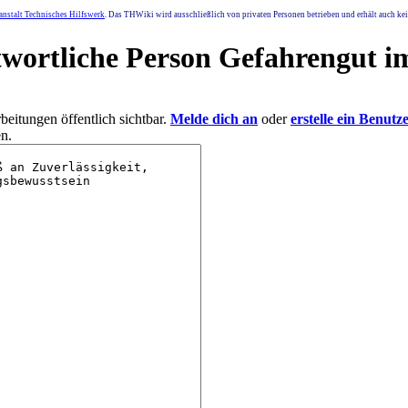
nstalt Technisches Hilfswerk
. Das THWiki wird ausschließlich von privaten Personen betrieben und erhält auch k
twortliche Person Gefahrengut 
eitungen öffentlich sichtbar.
Melde dich an
oder
erstelle ein Benutz
n.