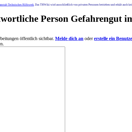
nstalt Technisches Hilfswerk
. Das THWiki wird ausschließlich von privaten Personen betrieben und erhält auch k
twortliche Person Gefahrengut 
eitungen öffentlich sichtbar.
Melde dich an
oder
erstelle ein Benutz
n.