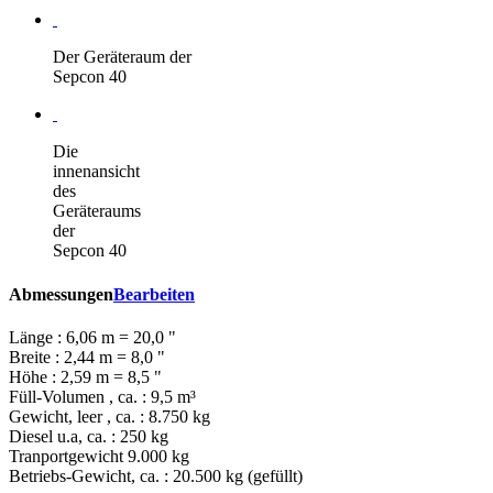
Der Geräteraum der
Sepcon 40
Die
innenansicht
des
Geräteraums
der
Sepcon 40
Abmessungen
Bearbeiten
Länge : 6,06 m = 20,0 "
Breite : 2,44 m = 8,0 "
Höhe : 2,59 m = 8,5 "
Füll-Volumen , ca. : 9,5 m³
Gewicht, leer , ca. : 8.750 kg
Diesel u.a, ca. : 250 kg
Tranportgewicht 9.000 kg
Betriebs-Gewicht, ca. : 20.500 kg (gefüllt)