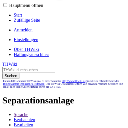
Hauptmenü öffnen
Start
Zufällige Seite
Anmelden
Einstellungen
Über THWiki
Haftungsausschluss
THWiki
Suchen
Es handelt sich beim THWiki (u.a. zu erreichen unter
http://www.thwiki.org
) um keine offizielle Seite der
Bundesanstalt Technisches Hilfswerk
. Das THWiki wird ausschließlich von privaten Personen betrieben und
erhält auch keine Unterstützung durch die BA THW.
Separationsanlage
Sprache
Beobachten
Bearbeiten