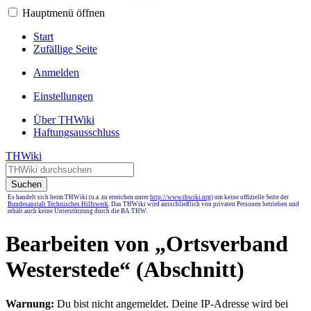
Hauptmenü öffnen
Start
Zufällige Seite
Anmelden
Einstellungen
Über THWiki
Haftungsausschluss
THWiki
Suchen
Es handelt sich beim THWiki (u.a. zu erreichen unter
http://www.thwiki.org
) um keine offizielle Seite der
Bundesanstalt Technisches Hilfswerk
. Das THWiki wird ausschließlich von privaten Personen betrieben und
erhält auch keine Unterstützung durch die BA THW.
Bearbeiten von „
Ortsverband
Westerstede
“ (Abschnitt)
Warnung:
Du bist nicht angemeldet. Deine IP-Adresse wird bei