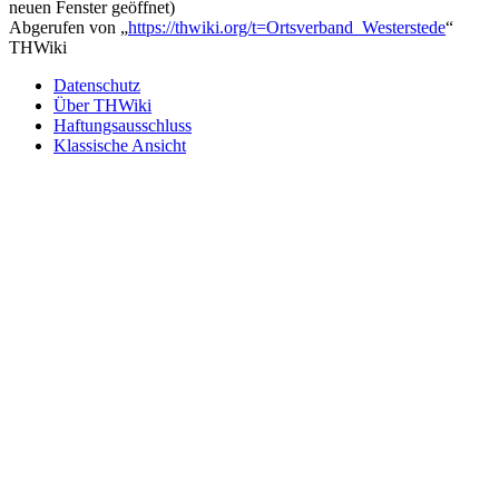
neuen Fenster geöffnet)
Abgerufen von „
https://thwiki.org/t=Ortsverband_Westerstede
“
THWiki
Datenschutz
Über THWiki
Haftungsausschluss
Klassische Ansicht