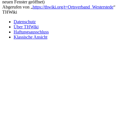
neuen Fenster geöffnet)
Abgerufen von „
https://thwiki.org/t=Ortsverband_Westerstede
“
THWiki
Datenschutz
Über THWiki
Haftungsausschluss
Klassische Ansicht