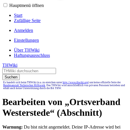
Hauptmenü öffnen
Start
Zufällige Seite
Anmelden
Einstellungen
Über THWiki
Haftungsausschluss
THWiki
Suchen
Es handelt sich beim THWiki (u.a. zu erreichen unter
http://www.thwiki.org
) um keine offizielle Seite der
Bundesanstalt Technisches Hilfswerk
. Das THWiki wird ausschließlich von privaten Personen betrieben und
erhält auch keine Unterstützung durch die BA THW.
Bearbeiten von „
Ortsverband
Westerstede
“ (Abschnitt)
Warnung:
Du bist nicht angemeldet. Deine IP-Adresse wird bei