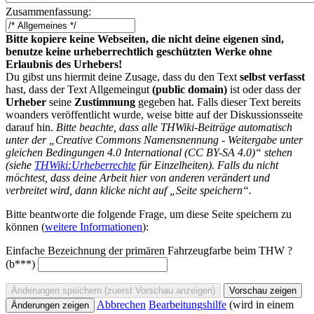
Zusammenfassung:
Bitte kopiere keine Webseiten, die nicht deine eigenen sind,
benutze keine urheberrechtlich geschützten Werke ohne
Erlaubnis des Urhebers!
Du gibst uns hiermit deine Zusage, dass du den Text
selbst verfasst
hast, dass der Text Allgemeingut
(public domain)
ist oder dass der
Urheber
seine
Zustimmung
gegeben hat. Falls dieser Text bereits
woanders veröffentlicht wurde, weise bitte auf der Diskussionsseite
darauf hin.
Bitte beachte, dass alle THWiki-Beiträge automatisch
unter der „Creative Commons Namensnennung - Weitergabe unter
gleichen Bedingungen 4.0 International (CC BY-SA 4.0)“ stehen
(siehe
THWiki:Urheberrechte
für Einzelheiten). Falls du nicht
möchtest, dass deine Arbeit hier von anderen verändert und
verbreitet wird, dann klicke nicht auf „Seite speichern“.
Bitte beantworte die folgende Frage, um diese Seite speichern zu
können (
weitere Informationen
):
Einfache Bezeichnung der primären Fahrzeugfarbe beim THW ?
(b***)
Abbrechen
Bearbeitungshilfe
(wird in einem