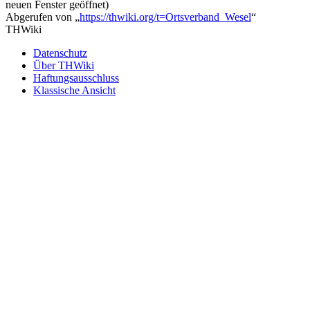
neuen Fenster geöffnet)
Abgerufen von „
https://thwiki.org/t=Ortsverband_Wesel
“
THWiki
Datenschutz
Über THWiki
Haftungsausschluss
Klassische Ansicht