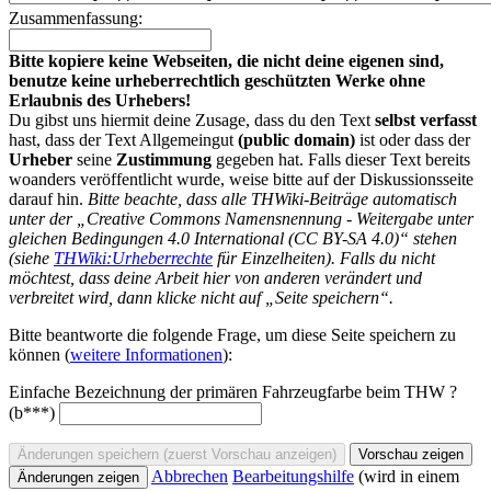
Zusammenfassung:
Bitte kopiere keine Webseiten, die nicht deine eigenen sind,
benutze keine urheberrechtlich geschützten Werke ohne
Erlaubnis des Urhebers!
Du gibst uns hiermit deine Zusage, dass du den Text
selbst verfasst
hast, dass der Text Allgemeingut
(public domain)
ist oder dass der
Urheber
seine
Zustimmung
gegeben hat. Falls dieser Text bereits
woanders veröffentlicht wurde, weise bitte auf der Diskussionsseite
darauf hin.
Bitte beachte, dass alle THWiki-Beiträge automatisch
unter der „Creative Commons Namensnennung - Weitergabe unter
gleichen Bedingungen 4.0 International (CC BY-SA 4.0)“ stehen
(siehe
THWiki:Urheberrechte
für Einzelheiten). Falls du nicht
möchtest, dass deine Arbeit hier von anderen verändert und
verbreitet wird, dann klicke nicht auf „Seite speichern“.
Bitte beantworte die folgende Frage, um diese Seite speichern zu
können (
weitere Informationen
):
Einfache Bezeichnung der primären Fahrzeugfarbe beim THW ?
(b***)
Abbrechen
Bearbeitungshilfe
(wird in einem