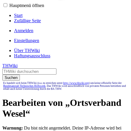
Hauptmenü öffnen
Start
Zufällige Seite
Anmelden
Einstellungen
Über THWiki
Haftungsausschluss
THWiki
Suchen
Es handelt sich beim THWiki (u.a. zu erreichen unter
http://www.thwiki.org
) um keine offizielle Seite der
Bundesanstalt Technisches Hilfswerk
. Das THWiki wird ausschließlich von privaten Personen betrieben und
erhält auch keine Unterstützung durch die BA THW.
Bearbeiten von „
Ortsverband
Wesel
“
Warnung:
Du bist nicht angemeldet. Deine IP-Adresse wird bei