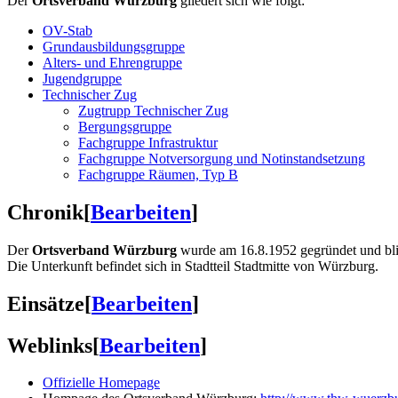
Der
Ortsverband Würzburg
gliedert sich wie folgt:
OV-Stab
Grundausbildungsgruppe
Alters- und Ehrengruppe
Jugendgruppe
Technischer Zug
Zugtrupp Technischer Zug
Bergungsgruppe
Fachgruppe Infrastruktur
Fachgruppe Notversorgung und Notinstandsetzung
Fachgruppe Räumen, Typ B
Chronik
[
Bearbeiten
]
Der
Ortsverband Würzburg
wurde am 16.8.1952 gegründet und blic
Die Unterkunft befindet sich in Stadtteil Stadtmitte von Würzburg.
Einsätze
[
Bearbeiten
]
Weblinks
[
Bearbeiten
]
Offizielle Homepage