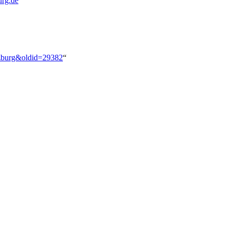
urg.de
ürzburg&oldid=29382
“