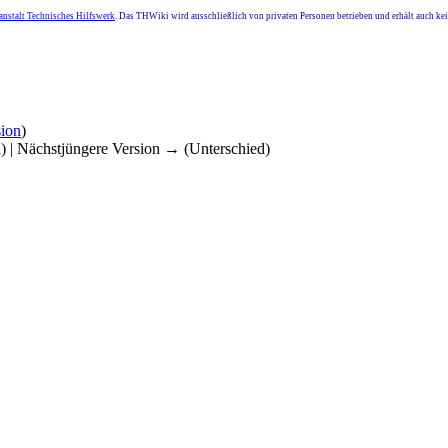
nstalt Technisches Hilfswerk
. Das THWiki wird ausschließlich von privaten Personen betrieben und erhält auch k
ion
)
d) | Nächstjüngere Version → (Unterschied)