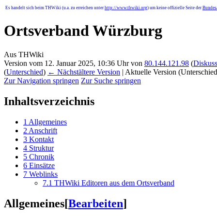
Es handelt sich beim THWiki (u.a. zu erreichen unter
http://www.thwiki.org
) um keine offizielle Seite der
Bundesa
Ortsverband Würzburg
Aus THWiki
Version vom 12. Januar 2025, 10:36 Uhr von
80.144.121.98
(
Diskuss
(
Unterschied
)
← Nächstältere Version
| Aktuelle Version (Unterschie
Zur Navigation springen
Zur Suche springen
Inhaltsverzeichnis
1
Allgemeines
2
Anschrift
3
Kontakt
4
Struktur
5
Chronik
6
Einsätze
7
Weblinks
7.1
THWiki Editoren aus dem Ortsverband
Allgemeines
[
Bearbeiten
]