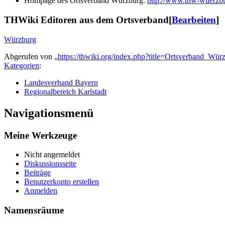
Hompage des Ortsverband Würzburg:
http://www.thw-wuerzb
THWiki Editoren aus dem Ortsverband
[
Bearbeiten
]
Würzburg
Abgerufen von „
https://thwiki.org/index.php?title=Ortsverband_W
Kategorien
:
Landesverband Bayern
Regionalbereich Karlstadt
Navigationsmenü
Meine Werkzeuge
Nicht angemeldet
Diskussionsseite
Beiträge
Benutzerkonto erstellen
Anmelden
Namensräume