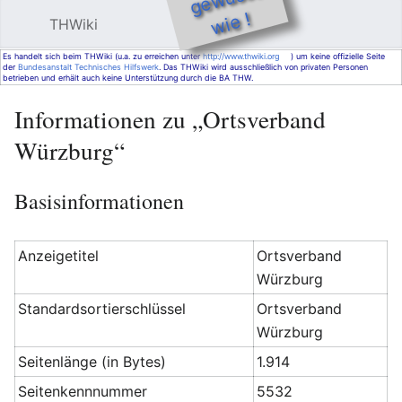
e !
THWiki
Hauptmenü öffnen
Such
Es handelt sich beim THWiki (u.a. zu erreichen unter
http://www.thwiki.org
) um keine offizielle Seite
der
Bundesanstalt Technisches Hilfswerk
. Das THWiki wird ausschließlich von privaten Personen
betrieben und erhält auch keine Unterstützung durch die BA THW.
Informationen zu „Ortsverband
Würzburg“
Basisinformationen
Anzeigetitel
Ortsverband
Würzburg
Standardsortierschlüssel
Ortsverband
Würzburg
Seitenlänge (in Bytes)
1.914
Seitenkennnummer
5532