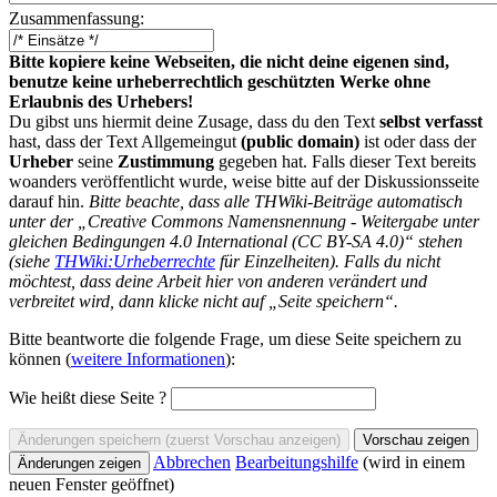
Zusammenfassung:
Bitte kopiere keine Webseiten, die nicht deine eigenen sind,
benutze keine urheberrechtlich geschützten Werke ohne
Erlaubnis des Urhebers!
Du gibst uns hiermit deine Zusage, dass du den Text
selbst verfasst
hast, dass der Text Allgemeingut
(public domain)
ist oder dass der
Urheber
seine
Zustimmung
gegeben hat. Falls dieser Text bereits
woanders veröffentlicht wurde, weise bitte auf der Diskussionsseite
darauf hin.
Bitte beachte, dass alle THWiki-Beiträge automatisch
unter der „Creative Commons Namensnennung - Weitergabe unter
gleichen Bedingungen 4.0 International (CC BY-SA 4.0)“ stehen
(siehe
THWiki:Urheberrechte
für Einzelheiten). Falls du nicht
möchtest, dass deine Arbeit hier von anderen verändert und
verbreitet wird, dann klicke nicht auf „Seite speichern“.
Bitte beantworte die folgende Frage, um diese Seite speichern zu
können (
weitere Informationen
):
Wie heißt diese Seite ?
Abbrechen
Bearbeitungshilfe
(wird in einem
neuen Fenster geöffnet)