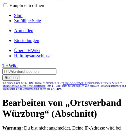
Hauptmenü öffnen
Start
Zufällige Seite
Anmelden
Einstellungen
Über THWiki
Haftungsausschluss
THWiki
Suchen
Es handelt sich beim THWiki (u.a. zu erreichen unter
http://www.thwiki.org
) um keine offizielle Seite der
Bundesanstalt Technisches Hilfswerk
. Das THWiki wird ausschließlich von privaten Personen betrieben und
erhält auch keine Unterstützung durch die BA THW.
Bearbeiten von „
Ortsverband
Würzburg
“ (Abschnitt)
Warnung:
Du bist nicht angemeldet. Deine IP-Adresse wird bei