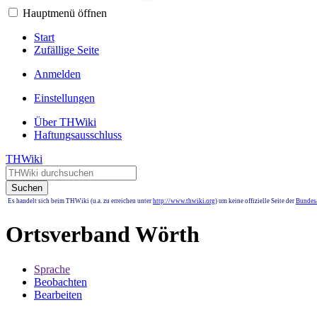
Hauptmenü öffnen
Start
Zufällige Seite
Anmelden
Einstellungen
Über THWiki
Haftungsausschluss
THWiki
Suchen
Es handelt sich beim THWiki (u.a. zu erreichen unter
http://www.thwiki.org
) um keine offizielle Seite der
Bundesa
Ortsverband Wörth
Sprache
Beobachten
Bearbeiten