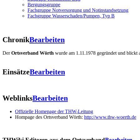
Bergungsgruppe
Fachgruppe Notversorgung und Notinstandsetzung
Fachgruppe Wasserschaden/Pumpen, Typ B
Chronik
Bearbeiten
Der
Ortsverband Wörth
wurde am 1.11.1978 gegründet und blickt a
Einsätze
Bearbeiten
Weblinks
Bearbeiten
Offizielle Homepage der THW-Leitung
Hompage des Ortsverband Wörth:
http://www.thw-woerth.de
THWiki Editoren aus dem Ortsverband
Bearbeiten