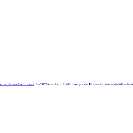
nstalt Technisches Hilfswerk
. Das THWiki wird ausschließlich von privaten Personen betrieben und erhält auch k