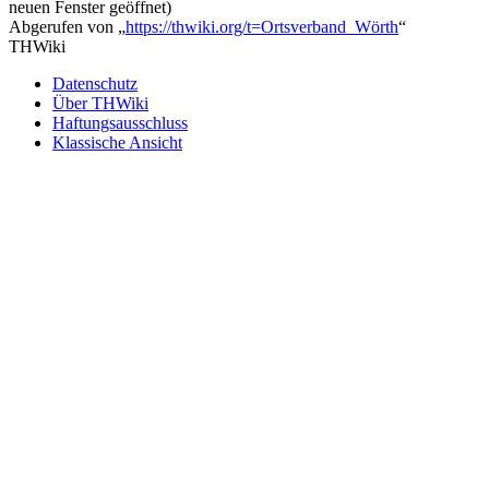
neuen Fenster geöffnet)
Abgerufen von „
https://thwiki.org/t=Ortsverband_Wörth
“
THWiki
Datenschutz
Über THWiki
Haftungsausschluss
Klassische Ansicht