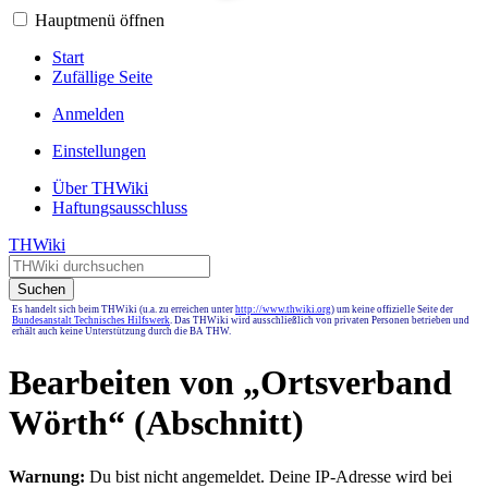
Hauptmenü öffnen
Start
Zufällige Seite
Anmelden
Einstellungen
Über THWiki
Haftungsausschluss
THWiki
Suchen
Es handelt sich beim THWiki (u.a. zu erreichen unter
http://www.thwiki.org
) um keine offizielle Seite der
Bundesanstalt Technisches Hilfswerk
. Das THWiki wird ausschließlich von privaten Personen betrieben und
erhält auch keine Unterstützung durch die BA THW.
Bearbeiten von „
Ortsverband
Wörth
“ (Abschnitt)
Warnung:
Du bist nicht angemeldet. Deine IP-Adresse wird bei