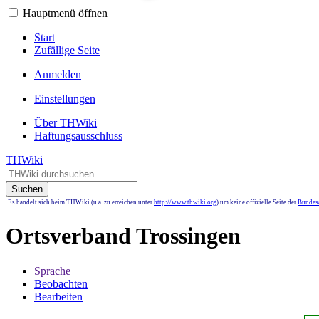
Hauptmenü öffnen
Start
Zufällige Seite
Anmelden
Einstellungen
Über THWiki
Haftungsausschluss
THWiki
Suchen
Es handelt sich beim THWiki (u.a. zu erreichen unter
http://www.thwiki.org
) um keine offizielle Seite der
Bundesa
Ortsverband Trossingen
Sprache
Beobachten
Bearbeiten