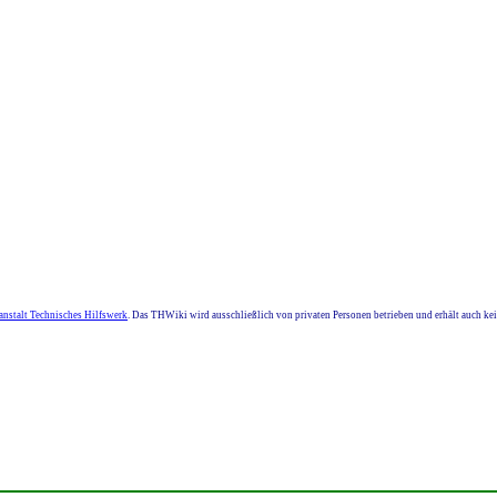
nstalt Technisches Hilfswerk
. Das THWiki wird ausschließlich von privaten Personen betrieben und erhält auch k