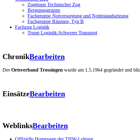
Zugtrupp Technischer Zug
Bergungsgruppe
Fachgruppe Notversorgung und Notinstandsetzung
Fachgruppe Räumen, Typ B
Fachzug Logistik
Trupp Logistik-Schwerer Transport
Chronik
Bearbeiten
Der
Ortsverband Trossingen
wurde am 1.5.1964 gegründet und blickt
Einsätze
Bearbeiten
Weblinks
Bearbeiten
Offizielle Homepage der THW-Leitung