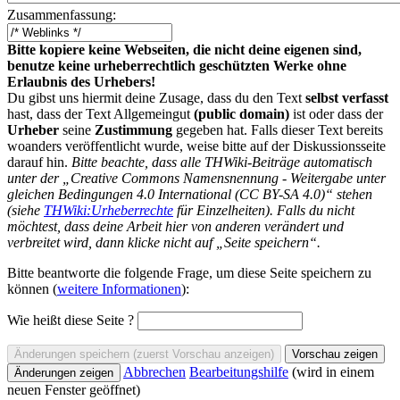
Zusammenfassung:
Bitte kopiere keine Webseiten, die nicht deine eigenen sind,
benutze keine urheberrechtlich geschützten Werke ohne
Erlaubnis des Urhebers!
Du gibst uns hiermit deine Zusage, dass du den Text
selbst verfasst
hast, dass der Text Allgemeingut
(public domain)
ist oder dass der
Urheber
seine
Zustimmung
gegeben hat. Falls dieser Text bereits
woanders veröffentlicht wurde, weise bitte auf der Diskussionsseite
darauf hin.
Bitte beachte, dass alle THWiki-Beiträge automatisch
unter der „Creative Commons Namensnennung - Weitergabe unter
gleichen Bedingungen 4.0 International (CC BY-SA 4.0)“ stehen
(siehe
THWiki:Urheberrechte
für Einzelheiten). Falls du nicht
möchtest, dass deine Arbeit hier von anderen verändert und
verbreitet wird, dann klicke nicht auf „Seite speichern“.
Bitte beantworte die folgende Frage, um diese Seite speichern zu
können (
weitere Informationen
):
Wie heißt diese Seite ?
Abbrechen
Bearbeitungshilfe
(wird in einem
neuen Fenster geöffnet)