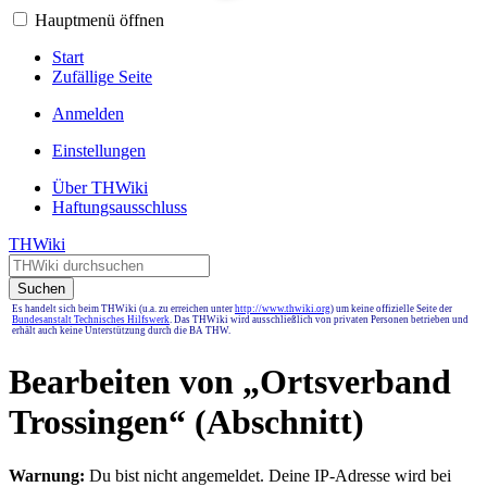
Hauptmenü öffnen
Start
Zufällige Seite
Anmelden
Einstellungen
Über THWiki
Haftungsausschluss
THWiki
Suchen
Es handelt sich beim THWiki (u.a. zu erreichen unter
http://www.thwiki.org
) um keine offizielle Seite der
Bundesanstalt Technisches Hilfswerk
. Das THWiki wird ausschließlich von privaten Personen betrieben und
erhält auch keine Unterstützung durch die BA THW.
Bearbeiten von „
Ortsverband
Trossingen
“ (Abschnitt)
Warnung:
Du bist nicht angemeldet. Deine IP-Adresse wird bei