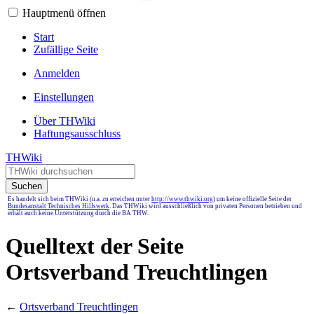
Hauptmenü öffnen
Start
Zufällige Seite
Anmelden
Einstellungen
Über THWiki
Haftungsausschluss
THWiki
Suchen
Es handelt sich beim THWiki (u.a. zu erreichen unter
http://www.thwiki.org
) um keine offizielle Seite der
Bundesanstalt Technisches Hilfswerk
. Das THWiki wird ausschließlich von privaten Personen betrieben und
erhält auch keine Unterstützung durch die BA THW.
Quelltext der Seite
Ortsverband Treuchtlingen
←
Ortsverband Treuchtlingen