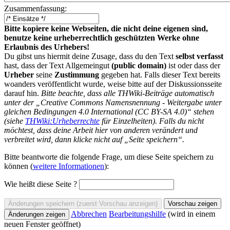
Zusammenfassung:
Bitte kopiere keine Webseiten, die nicht deine eigenen sind,
benutze keine urheberrechtlich geschützten Werke ohne
Erlaubnis des Urhebers!
Du gibst uns hiermit deine Zusage, dass du den Text
selbst verfasst
hast, dass der Text Allgemeingut
(public domain)
ist oder dass der
Urheber
seine
Zustimmung
gegeben hat. Falls dieser Text bereits
woanders veröffentlicht wurde, weise bitte auf der Diskussionsseite
darauf hin.
Bitte beachte, dass alle THWiki-Beiträge automatisch
unter der „Creative Commons Namensnennung - Weitergabe unter
gleichen Bedingungen 4.0 International (CC BY-SA 4.0)“ stehen
(siehe
THWiki:Urheberrechte
für Einzelheiten). Falls du nicht
möchtest, dass deine Arbeit hier von anderen verändert und
verbreitet wird, dann klicke nicht auf „Seite speichern“.
Bitte beantworte die folgende Frage, um diese Seite speichern zu
können (
weitere Informationen
):
Wie heißt diese Seite ?
Abbrechen
Bearbeitungshilfe
(wird in einem
neuen Fenster geöffnet)