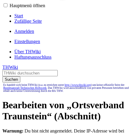
Hauptmenü öffnen
Start
Zufällige Seite
Anmelden
Einstellungen
Über THWiki
Haftungsausschluss
THWiki
Suchen
Es handelt sich beim THWiki (u.a. zu erreichen unter
http://www.thwiki.org
) um keine offizielle Seite der
Bundesanstalt Technisches Hilfswerk
. Das THWiki wird ausschließlich von privaten Personen betrieben und
erhält auch keine Unterstützung durch die BA THW.
Bearbeiten von „
Ortsverband
Traunstein
“ (Abschnitt)
Warnung:
Du bist nicht angemeldet. Deine IP-Adresse wird bei