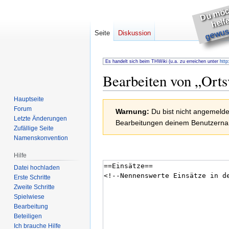
h
s
e
gewuss
Seite
Diskussion
Es handelt sich beim THWiki (u.a. zu erreichen unter
http
Bearbeiten von „
Orts
Hauptseite
Zur
Zur
Forum
Warnung:
Du bist nicht angemeldet
Navigation
Suche
Letzte Änderungen
Bearbeitungen deinem Benutzernam
springen
springen
Zufällige Seite
Namenskonvention
Hilfe
Datei hochladen
Erste Schritte
Zweite Schritte
Spielwiese
Bearbeitung
Beteiligen
Ich brauche Hilfe