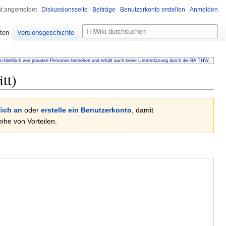
ht angemeldet
Diskussionsseite
Beiträge
Benutzerkonto erstellen
Anmelden
Suche
ten
Versionsgeschichte
chließlich von privaten Personen betrieben und erhält auch keine Unterstützung durch die BA THW.
tt)
ich an
oder
erstelle ein Benutzerkonto
, damit
he von Vorteilen.