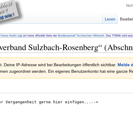
u
m
ö
c
t
e
t
h
lf
e
n
Nic
D
?
t wie !
Lesen
Bearbei
://www.thwiki.org
) um keine offizielle Seite der
Bundesanstalt Technisches Hilfswerk
. Das THWiki wird auss
verband Sulzbach-Rosenberg
“ (Abschni
. Deine IP-Adresse wird bei Bearbeitungen öffentlich sichtbar.
Melde d
en zugeordnet werden. Ein eigenes Benutzerkonto hat eine ganze Rei