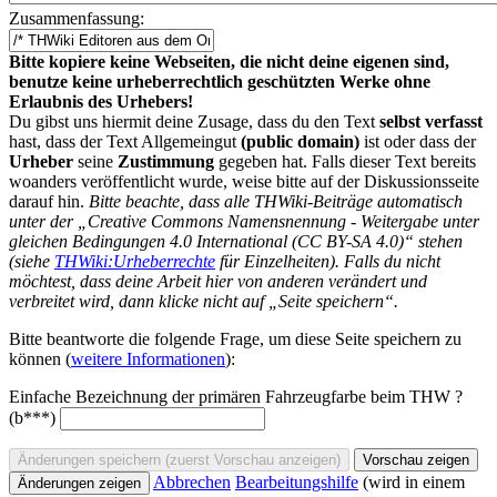
Zusammenfassung:
Bitte kopiere keine Webseiten, die nicht deine eigenen sind,
benutze keine urheberrechtlich geschützten Werke ohne
Erlaubnis des Urhebers!
Du gibst uns hiermit deine Zusage, dass du den Text
selbst verfasst
hast, dass der Text Allgemeingut
(public domain)
ist oder dass der
Urheber
seine
Zustimmung
gegeben hat. Falls dieser Text bereits
woanders veröffentlicht wurde, weise bitte auf der Diskussionsseite
darauf hin.
Bitte beachte, dass alle THWiki-Beiträge automatisch
unter der „Creative Commons Namensnennung - Weitergabe unter
gleichen Bedingungen 4.0 International (CC BY-SA 4.0)“ stehen
(siehe
THWiki:Urheberrechte
für Einzelheiten). Falls du nicht
möchtest, dass deine Arbeit hier von anderen verändert und
verbreitet wird, dann klicke nicht auf „Seite speichern“.
Bitte beantworte die folgende Frage, um diese Seite speichern zu
können (
weitere Informationen
):
Einfache Bezeichnung der primären Fahrzeugfarbe beim THW ?
(b***)
Abbrechen
Bearbeitungshilfe
(wird in einem