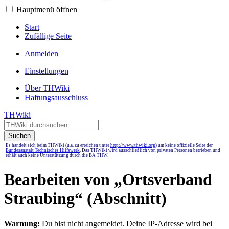
Hauptmenü öffnen
Start
Zufällige Seite
Anmelden
Einstellungen
Über THWiki
Haftungsausschluss
THWiki
Suchen
Es handelt sich beim THWiki (u.a. zu erreichen unter
http://www.thwiki.org
) um keine offizielle Seite der
Bundesanstalt Technisches Hilfswerk
. Das THWiki wird ausschließlich von privaten Personen betrieben und
erhält auch keine Unterstützung durch die BA THW.
Bearbeiten von „
Ortsverband
Straubing
“ (Abschnitt)
Warnung:
Du bist nicht angemeldet. Deine IP-Adresse wird bei