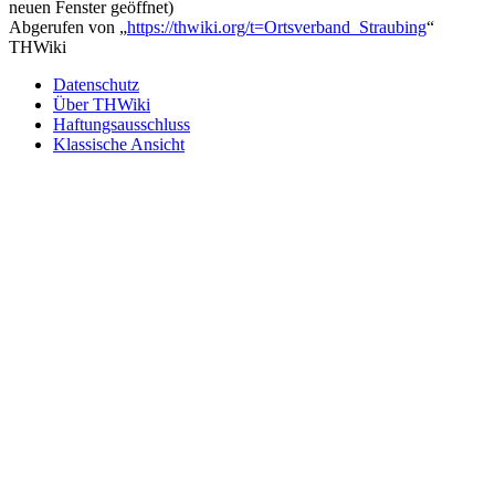
neuen Fenster geöffnet)
Abgerufen von „
https://thwiki.org/t=Ortsverband_Straubing
“
THWiki
Datenschutz
Über THWiki
Haftungsausschluss
Klassische Ansicht