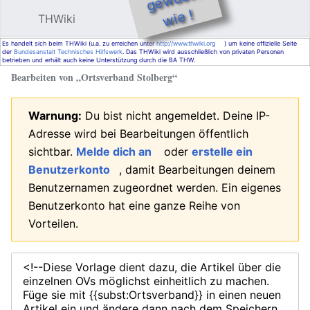
e !
THWiki
Hauptmenü öffnen
Such
Es handelt sich beim THWiki (u.a. zu erreichen unter
http://www.thwiki.org
) um keine offizielle Seite
der
Bundesanstalt Technisches Hilfswerk
. Das THWiki wird ausschließlich von privaten Personen
betrieben und erhält auch keine Unterstützung durch die BA THW.
Bearbeiten von „
Ortsverband Stolberg
“
Warnung:
Du bist nicht angemeldet. Deine IP-
Adresse wird bei Bearbeitungen öffentlich
sichtbar.
Melde dich an
oder
erstelle ein
Benutzerkonto
, damit Bearbeitungen deinem
Benutzernamen zugeordnet werden. Ein eigenes
Benutzerkonto hat eine ganze Reihe von
Vorteilen.