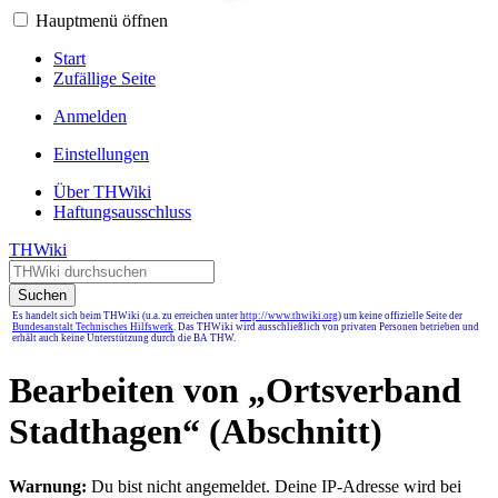
Hauptmenü öffnen
Start
Zufällige Seite
Anmelden
Einstellungen
Über THWiki
Haftungsausschluss
THWiki
Suchen
Es handelt sich beim THWiki (u.a. zu erreichen unter
http://www.thwiki.org
) um keine offizielle Seite der
Bundesanstalt Technisches Hilfswerk
. Das THWiki wird ausschließlich von privaten Personen betrieben und
erhält auch keine Unterstützung durch die BA THW.
Bearbeiten von „
Ortsverband
Stadthagen
“ (Abschnitt)
Warnung:
Du bist nicht angemeldet. Deine IP-Adresse wird bei