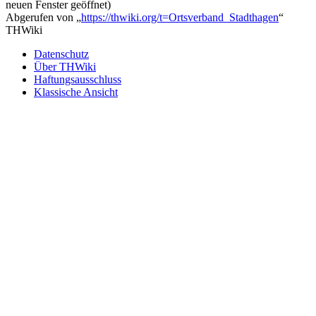
neuen Fenster geöffnet)
Abgerufen von „
https://thwiki.org/t=Ortsverband_Stadthagen
“
THWiki
Datenschutz
Über THWiki
Haftungsausschluss
Klassische Ansicht