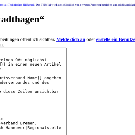
nstalt Technisches Hilfswerk
. Das THWiki wird ausschließlich von privaten Personen betrieben und erhält auch k
tadthagen
“
eitungen öffentlich sichtbar.
Melde dich an
oder
erstelle ein Benutz
n.