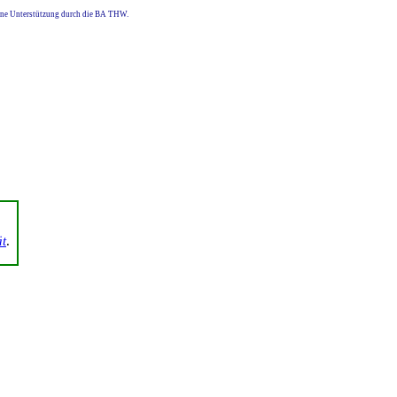
eine Unterstützung durch die BA THW.
ät
.