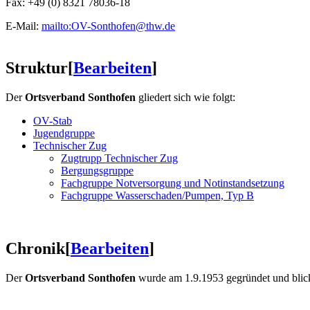
Fax: +49 (0) 8321 78036-18
E-Mail:
mailto:OV-Sonthofen@thw.de
Struktur
[
Bearbeiten
]
Der
Ortsverband Sonthofen
gliedert sich wie folgt:
OV-Stab
Jugendgruppe
Technischer Zug
Zugtrupp Technischer Zug
Bergungsgruppe
Fachgruppe Notversorgung und Notinstandsetzung
Fachgruppe Wasserschaden/Pumpen, Typ B
Chronik
[
Bearbeiten
]
Der
Ortsverband Sonthofen
wurde am 1.9.1953 gegründet und blickt