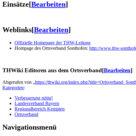
Einsätze
[
Bearbeiten
]
Weblinks
[
Bearbeiten
]
Offizielle Homepage der THW-Leitung
Hompage des Ortsverband Sonthofen:
http://www.thw-sonthof
THWiki Editoren aus dem Ortsverband
[
Bearbeiten
]
Abgerufen von „
https://thwiki.org/index.php?title=Ortsverband_So
Kategorien
:
Verbesserung nötig!
Landesverband Bayern
Regionalbereich Kempten
Ortsverband
Navigationsmenü