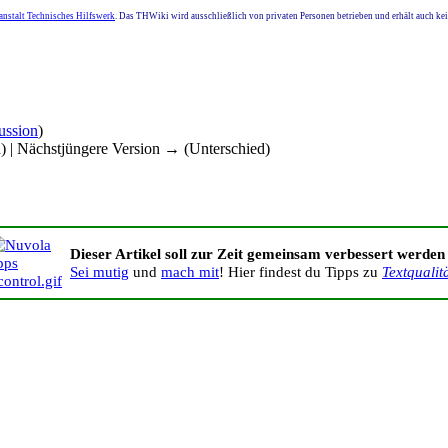
nstalt Technisches Hilfswerk
. Das THWiki wird ausschließlich von privaten Personen betrieben und erhält auch k
ussion
)
d) | Nächstjüngere Version → (Unterschied)
Dieser Artikel soll zur Zeit gemeinsam verbessert werden
Sei mutig
und
mach mit
! Hier findest du Tipps zu
Textqualit