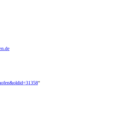
en.de
nthofen&oldid=31358
“