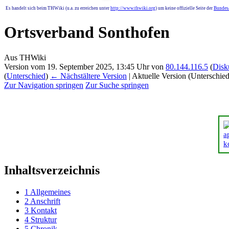
Es handelt sich beim THWiki (u.a. zu erreichen unter
http://www.thwiki.org
) um keine offizielle Seite der
Bundesa
Ortsverband Sonthofen
Aus THWiki
Version vom 19. September 2025, 13:45 Uhr von
80.144.116.5
(
Disk
(
Unterschied
)
← Nächstältere Version
| Aktuelle Version (Unterschie
Zur Navigation springen
Zur Suche springen
Inhaltsverzeichnis
1
Allgemeines
2
Anschrift
3
Kontakt
4
Struktur
5
Chronik