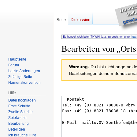
h
s
e
gewuss
Seite
Diskussion
Es handelt sich beim THWiki (u.a. zu erreichen unter
http
Bearbeiten von „
Orts
Hauptseite
Zur
Zur
Forum
Warnung:
Du bist nicht angemeldet
Navigation
Suche
Letzte Änderungen
Bearbeitungen deinem Benutzernam
springen
springen
Zufällige Seite
Namenskonvention
Hilfe
Datei hochladen
Erste Schritte
Zweite Schritte
Spielwiese
Bearbeitung
Beteiligen
Ich brauche Hilfe