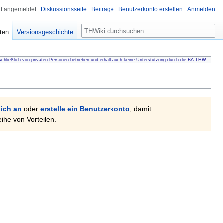
ht angemeldet
Diskussionsseite
Beiträge
Benutzerkonto erstellen
Anmelden
Suche
ten
Versionsgeschichte
chließlich von privaten Personen betrieben und erhält auch keine Unterstützung durch die BA THW.
ich an
oder
erstelle ein Benutzerkonto
, damit
he von Vorteilen.