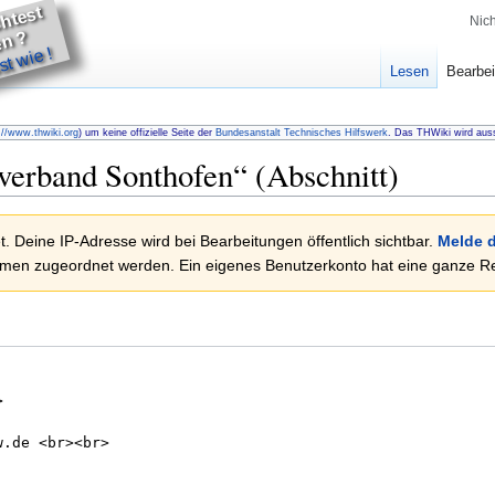
u
m
ö
c
t
e
t
h
lf
e
n
Nic
D
?
t wie !
Lesen
Bearbei
://www.thwiki.org
) um keine offizielle Seite der
Bundesanstalt Technisches Hilfswerk
. Das THWiki wird auss
verband Sonthofen
“ (Abschnitt)
. Deine IP-Adresse wird bei Bearbeitungen öffentlich sichtbar.
Melde d
en zugeordnet werden. Ein eigenes Benutzerkonto hat eine ganze Rei