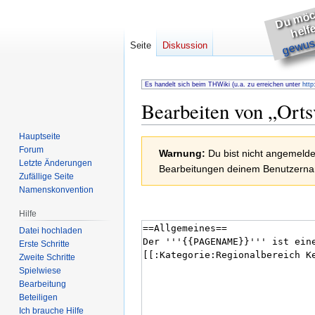
h
s
e
gewuss
Seite
Diskussion
Es handelt sich beim THWiki (u.a. zu erreichen unter
http
Bearbeiten von „
Orts
Hauptseite
Zur
Zur
Forum
Warnung:
Du bist nicht angemeldet
Navigation
Suche
Letzte Änderungen
Bearbeitungen deinem Benutzernam
springen
springen
Zufällige Seite
Namenskonvention
Hilfe
Datei hochladen
Erste Schritte
Zweite Schritte
Spielwiese
Bearbeitung
Beteiligen
Ich brauche Hilfe