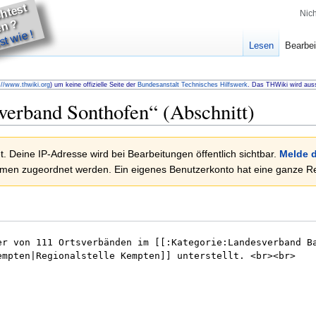
u
m
ö
c
t
e
t
h
lf
e
n
Nic
D
?
t wie !
Lesen
Bearbei
://www.thwiki.org
) um keine offizielle Seite der
Bundesanstalt Technisches Hilfswerk
. Das THWiki wird auss
verband Sonthofen
“ (Abschnitt)
. Deine IP-Adresse wird bei Bearbeitungen öffentlich sichtbar.
Melde d
en zugeordnet werden. Ein eigenes Benutzerkonto hat eine ganze Rei