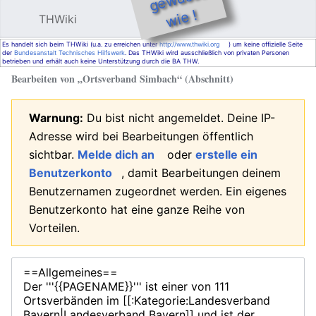
e !
THWiki
Hauptmenü öffnen
Such
Es handelt sich beim THWiki (u.a. zu erreichen unter
http://www.thwiki.org
) um keine offizielle Seite
der
Bundesanstalt Technisches Hilfswerk
. Das THWiki wird ausschließlich von privaten Personen
betrieben und erhält auch keine Unterstützung durch die BA THW.
Bearbeiten von „
Ortsverband Simbach
“ (Abschnitt)
Warnung:
Du bist nicht angemeldet. Deine IP-
Adresse wird bei Bearbeitungen öffentlich
sichtbar.
Melde dich an
oder
erstelle ein
Benutzerkonto
, damit Bearbeitungen deinem
Benutzernamen zugeordnet werden. Ein eigenes
Benutzerkonto hat eine ganze Reihe von
Vorteilen.