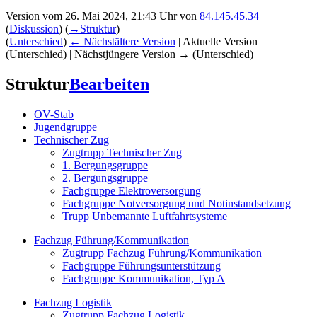
Version vom 26. Mai 2024, 21:43 Uhr von
84.145.45.34
(
Diskussion
)
(
→‎Struktur
)
(
Unterschied
)
← Nächstältere Version
| Aktuelle Version
(Unterschied) | Nächstjüngere Version → (Unterschied)
Struktur
Bearbeiten
OV-Stab
Jugendgruppe
Technischer Zug
Zugtrupp Technischer Zug
1. Bergungsgruppe
2. Bergungsgruppe
Fachgruppe Elektroversorgung
Fachgruppe Notversorgung und Notinstandsetzung
Trupp Unbemannte Luftfahrtsysteme
Fachzug Führung/Kommunikation
Zugtrupp Fachzug Führung/Kommunikation
Fachgruppe Führungsunterstützung
Fachgruppe Kommunikation, Typ A
Fachzug Logistik
Zugtrupp Fachzug Logistik