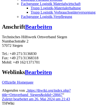
Fachgruppe Logistik Materialwirtschaft
Trupp Logistik-Materialerhaltung
Trupp Logistik Verbrauchsgüterversorgung
Fachgruppe Logistik-Verpflegung
Anschrift
Bearbeiten
Technisches Hilfswerk Ortsverband Siegen
Numbachstraße 2
57072 Siegen
Tel.: +49 271/3136830
Fax: +49 271/31368318
Mobil: +49 162/1371701
Weblinks
Bearbeiten
Offizielle Homepage
Abgerufen von „
https://thwiki.org/index.php?
title=Ortsverband_Siegen&oldid=28667
“
Zuletzt bearbeitet am 26. Mai 2024 um 21:43
THWiki