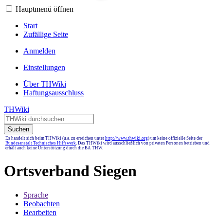
Hauptmenü öffnen
Start
Zufällige Seite
Anmelden
Einstellungen
Über THWiki
Haftungsausschluss
THWiki
Suchen
Es handelt sich beim THWiki (u.a. zu erreichen unter
http://www.thwiki.org
) um keine offizielle Seite der
Bundesanstalt Technisches Hilfswerk
. Das THWiki wird ausschließlich von privaten Personen betrieben und
erhält auch keine Unterstützung durch die BA THW.
Ortsverband Siegen
Sprache
Beobachten
Bearbeiten