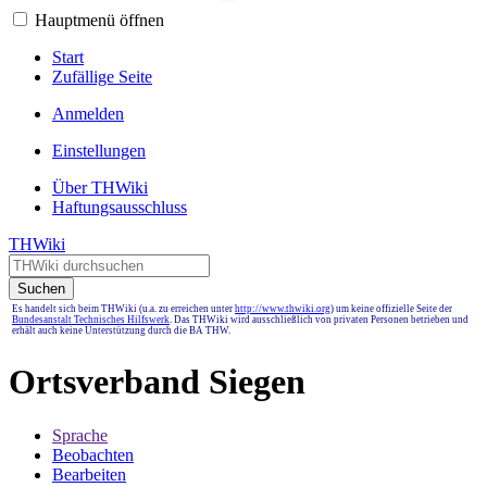
Hauptmenü öffnen
Start
Zufällige Seite
Anmelden
Einstellungen
Über THWiki
Haftungsausschluss
THWiki
Suchen
Es handelt sich beim THWiki (u.a. zu erreichen unter
http://www.thwiki.org
) um keine offizielle Seite der
Bundesanstalt Technisches Hilfswerk
. Das THWiki wird ausschließlich von privaten Personen betrieben und
erhält auch keine Unterstützung durch die BA THW.
Ortsverband Siegen
Sprache
Beobachten
Bearbeiten