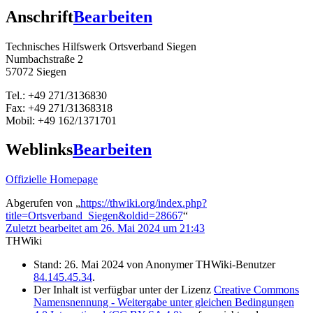
Anschrift
Bearbeiten
Technisches Hilfswerk Ortsverband Siegen
Numbachstraße 2
57072 Siegen
Tel.: +49 271/3136830
Fax: +49 271/31368318
Mobil: +49 162/1371701
Weblinks
Bearbeiten
Offizielle Homepage
Abgerufen von „
https://thwiki.org/index.php?
title=Ortsverband_Siegen&oldid=28667
“
Zuletzt bearbeitet am 26. Mai 2024 um 21:43
THWiki
Stand: 26. Mai 2024 von Anonymer THWiki-Benutzer
84.145.45.34
.
Der Inhalt ist verfügbar unter der Lizenz
Creative Commons
Namensnennung - Weitergabe unter gleichen Bedingungen