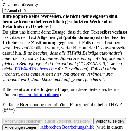
Zusammenfassung:
Bitte kopiere keine Webseiten, die nicht deine eigenen sind,
benutze keine urheberrechtlich geschützten Werke ohne
Erlaubnis des Urhebers!
Du gibst uns hiermit deine Zusage, dass du den Text
selbst verfasst
hast, dass der Text Allgemeingut
(public domain)
ist oder dass der
Urheber
seine
Zustimmung
gegeben hat. Falls dieser Text bereits
woanders veröffentlicht wurde, weise bitte auf der Diskussionsseite
darauf hin.
Bitte beachte, dass alle THWiki-Beiträge automatisch
unter der „Creative Commons Namensnennung - Weitergabe unter
gleichen Bedingungen 4.0 International (CC BY-SA 4.0)“ stehen
(siehe
THWiki:Urheberrechte
für Einzelheiten). Falls du nicht
möchtest, dass deine Arbeit hier von anderen verändert und
verbreitet wird, dann klicke nicht auf „Seite speichern“.
Bitte beantworte die folgende Frage, um diese Seite speichern zu
können (
weitere Informationen
):
Einfache Bezeichnung der primären Fahrzeugfarbe beim THW ?
(b***)
Abbrechen
Bearbeitungshilfe
(wird in einem