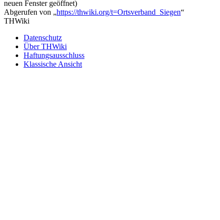
neuen Fenster geöffnet)
Abgerufen von „
https://thwiki.org/t=Ortsverband_Siegen
“
THWiki
Datenschutz
Über THWiki
Haftungsausschluss
Klassische Ansicht