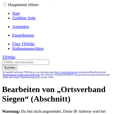
Hauptmenü öffnen
Start
Zufällige Seite
Anmelden
Einstellungen
Über THWiki
Haftungsausschluss
THWiki
Suchen
Es handelt sich beim THWiki (u.a. zu erreichen unter
http://www.thwiki.org
) um keine offizielle Seite der
Bundesanstalt Technisches Hilfswerk
. Das THWiki wird ausschließlich von privaten Personen betrieben und
erhält auch keine Unterstützung durch die BA THW.
Bearbeiten von „
Ortsverband
Siegen
“ (Abschnitt)
Warnung:
Du bist nicht angemeldet. Deine IP-Adresse wird bei