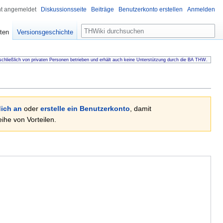
ht angemeldet
Diskussionsseite
Beiträge
Benutzerkonto erstellen
Anmelden
Suche
ten
Versionsgeschichte
chließlich von privaten Personen betrieben und erhält auch keine Unterstützung durch die BA THW.
ich an
oder
erstelle ein Benutzerkonto
, damit
he von Vorteilen.