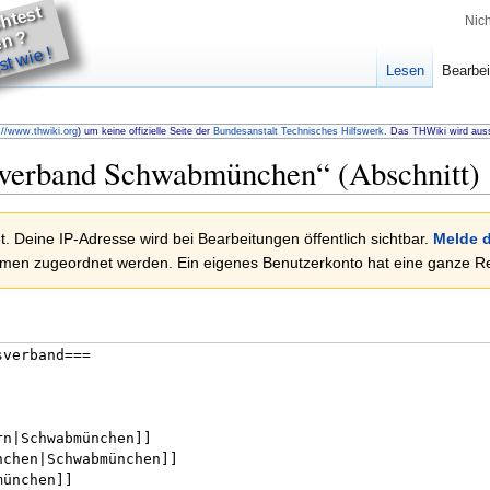
u
m
ö
c
t
e
t
h
lf
e
n
Nic
D
?
t wie !
Lesen
Bearbei
://www.thwiki.org
) um keine offizielle Seite der
Bundesanstalt Technisches Hilfswerk
. Das THWiki wird auss
sverband Schwabmünchen
“ (Abschnitt)
. Deine IP-Adresse wird bei Bearbeitungen öffentlich sichtbar.
Melde d
en zugeordnet werden. Ein eigenes Benutzerkonto hat eine ganze Rei