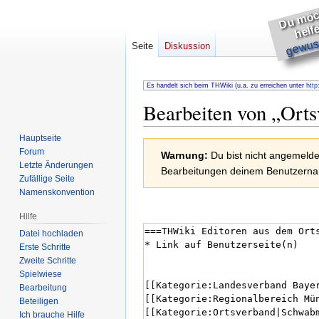
h
s
e
gewuss
Seite
Diskussion
Es handelt sich beim THWiki (u.a. zu erreichen unter
http
Bearbeiten von „
Ort
Hauptseite
Zur
Zur
Forum
Warnung:
Du bist nicht angemeldet
Navigation
Suche
Letzte Änderungen
Bearbeitungen deinem Benutzernam
springen
springen
Zufällige Seite
Namenskonvention
Hilfe
Datei hochladen
Erste Schritte
Zweite Schritte
Spielwiese
Bearbeitung
Beteiligen
Ich brauche Hilfe