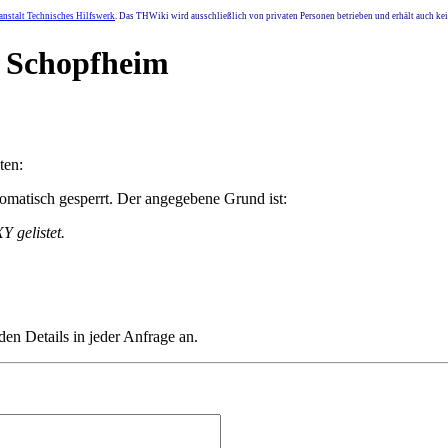
nstalt Technisches Hilfswerk
. Das THWiki wird ausschließlich von privaten Personen betrieben und erhält auch k
d Schopfheim
ten:
matisch gesperrt. Der angegebene Grund ist:
 gelistet.
den Details in jeder Anfrage an.