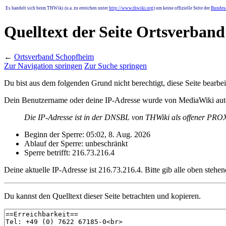
Es handelt sich beim THWiki (u.a. zu erreichen unter
http://www.thwiki.org
) um keine offizielle Seite der
Bundesa
Quelltext der Seite Ortsverban
←
Ortsverband Schopfheim
Zur Navigation springen
Zur Suche springen
Du bist aus dem folgenden Grund nicht berechtigt, diese Seite bearbei
Dein Benutzername oder deine IP-Adresse wurde von MediaWiki auto
Die IP-Adresse ist in der DNSBL von THWiki als offener PROXY
Beginn der Sperre: 05:02, 8. Aug. 2026
Ablauf der Sperre: unbeschränkt
Sperre betrifft: 216.73.216.4
Deine aktuelle IP-Adresse ist 216.73.216.4. Bitte gib alle oben stehen
Du kannst den Quelltext dieser Seite betrachten und kopieren.