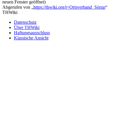
neuen Fenster geöffnet)
Abgerufen von „
https://thwiki.org/t=Ortsverband_Sörup
“
THWiki
Datenschutz
Über THWiki
Haftungsausschluss
Klassische Ansicht