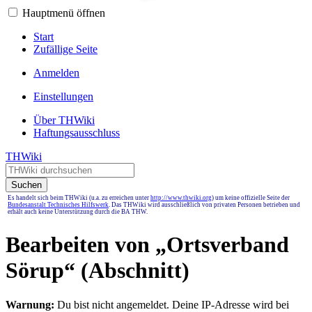
Hauptmenü öffnen
Start
Zufällige Seite
Anmelden
Einstellungen
Über THWiki
Haftungsausschluss
THWiki
Suchen
Es handelt sich beim THWiki (u.a. zu erreichen unter
http://www.thwiki.org
) um keine offizielle Seite der
Bundesanstalt Technisches Hilfswerk
. Das THWiki wird ausschließlich von privaten Personen betrieben und
erhält auch keine Unterstützung durch die BA THW.
Bearbeiten von „
Ortsverband
Sörup
“ (Abschnitt)
Warnung:
Du bist nicht angemeldet. Deine IP-Adresse wird bei