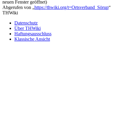
neuen Fenster geöffnet)
Abgerufen von „
https://thwiki.org/t=Ortsverband_Sörup
“
THWiki
Datenschutz
Über THWiki
Haftungsausschluss
Klassische Ansicht