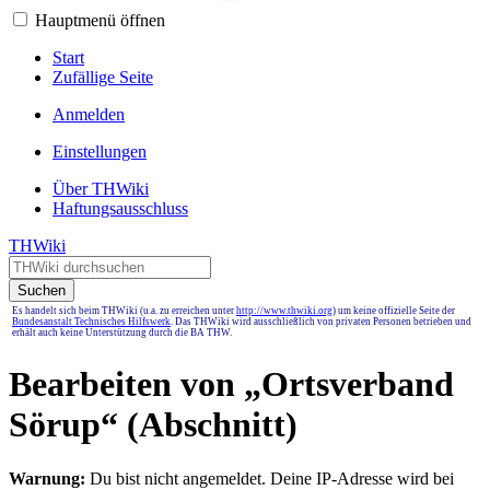
Hauptmenü öffnen
Start
Zufällige Seite
Anmelden
Einstellungen
Über THWiki
Haftungsausschluss
THWiki
Suchen
Es handelt sich beim THWiki (u.a. zu erreichen unter
http://www.thwiki.org
) um keine offizielle Seite der
Bundesanstalt Technisches Hilfswerk
. Das THWiki wird ausschließlich von privaten Personen betrieben und
erhält auch keine Unterstützung durch die BA THW.
Bearbeiten von „
Ortsverband
Sörup
“ (Abschnitt)
Warnung:
Du bist nicht angemeldet. Deine IP-Adresse wird bei