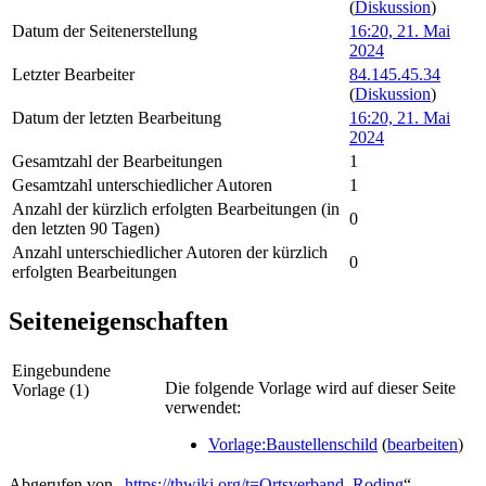
(
Diskussion
)
Datum der Seitenerstellung
16:20, 21. Mai
2024
Letzter Bearbeiter
84.145.45.34
(
Diskussion
)
Datum der letzten Bearbeitung
16:20, 21. Mai
2024
Gesamtzahl der Bearbeitungen
1
Gesamtzahl unterschiedlicher Autoren
1
Anzahl der kürzlich erfolgten Bearbeitungen (in
0
den letzten 90 Tagen)
Anzahl unterschiedlicher Autoren der kürzlich
0
erfolgten Bearbeitungen
Seiteneigenschaften
Eingebundene
Die folgende Vorlage wird auf dieser Seite
Vorlage (1)
verwendet:
Vorlage:Baustellenschild
(
bearbeiten
)
Abgerufen von „
https://thwiki.org/t=Ortsverband_Roding
“