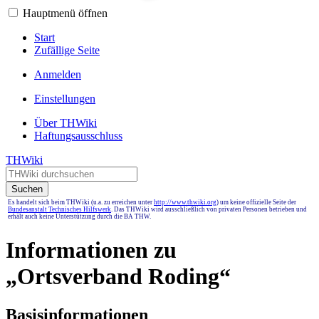
Hauptmenü öffnen
Start
Zufällige Seite
Anmelden
Einstellungen
Über THWiki
Haftungsausschluss
THWiki
Suchen
Es handelt sich beim THWiki (u.a. zu erreichen unter
http://www.thwiki.org
) um keine offizielle Seite der
Bundesanstalt Technisches Hilfswerk
. Das THWiki wird ausschließlich von privaten Personen betrieben und
erhält auch keine Unterstützung durch die BA THW.
Informationen zu
„Ortsverband Roding“
Basisinformationen