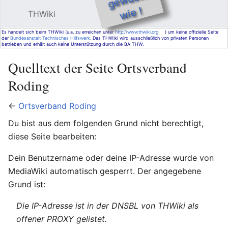
e !
THWiki
Hauptmenü öffnen
Such
Es handelt sich beim THWiki (u.a. zu erreichen unter
http://www.thwiki.org
) um keine offizielle Seite
der
Bundesanstalt Technisches Hilfswerk
. Das THWiki wird ausschließlich von privaten Personen
betrieben und erhält auch keine Unterstützung durch die BA THW.
Quelltext der Seite Ortsverband
Roding
←
Ortsverband Roding
Du bist aus dem folgenden Grund nicht berechtigt,
diese Seite bearbeiten:
Dein Benutzername oder deine IP-Adresse wurde von
MediaWiki automatisch gesperrt. Der angegebene
Grund ist:
Die IP-Adresse ist in der DNSBL von THWiki als
offener PROXY gelistet.