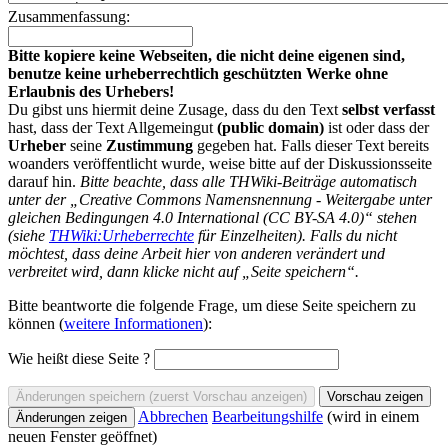
Zusammenfassung:
Bitte kopiere keine Webseiten, die nicht deine eigenen sind,
benutze keine urheberrechtlich geschützten Werke ohne
Erlaubnis des Urhebers!
Du gibst uns hiermit deine Zusage, dass du den Text
selbst verfasst
hast, dass der Text Allgemeingut
(public domain)
ist oder dass der
Urheber
seine
Zustimmung
gegeben hat. Falls dieser Text bereits
woanders veröffentlicht wurde, weise bitte auf der Diskussionsseite
darauf hin.
Bitte beachte, dass alle THWiki-Beiträge automatisch
unter der „Creative Commons Namensnennung - Weitergabe unter
gleichen Bedingungen 4.0 International (CC BY-SA 4.0)“ stehen
(siehe
THWiki:Urheberrechte
für Einzelheiten). Falls du nicht
möchtest, dass deine Arbeit hier von anderen verändert und
verbreitet wird, dann klicke nicht auf „Seite speichern“.
Bitte beantworte die folgende Frage, um diese Seite speichern zu
können (
weitere Informationen
):
Wie heißt diese Seite ?
Abbrechen
Bearbeitungshilfe
(wird in einem
neuen Fenster geöffnet)