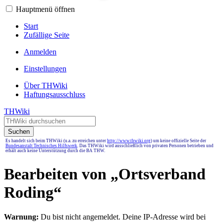
Hauptmenü öffnen
Start
Zufällige Seite
Anmelden
Einstellungen
Über THWiki
Haftungsausschluss
THWiki
Suchen
Es handelt sich beim THWiki (u.a. zu erreichen unter
http://www.thwiki.org
) um keine offizielle Seite der
Bundesanstalt Technisches Hilfswerk
. Das THWiki wird ausschließlich von privaten Personen betrieben und
erhält auch keine Unterstützung durch die BA THW.
Bearbeiten von „
Ortsverband
Roding
“
Warnung:
Du bist nicht angemeldet. Deine IP-Adresse wird bei