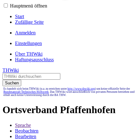
Hauptmenü öffnen
Start
Zufällige Seite
Anmelden
Einstellungen
Über THWiki
Haftungsausschluss
THWiki
Suchen
Es handelt sich beim THWiki (u.a. zu erreichen unter
http://www.thwiki.org
) um keine offizielle Seite der
Bundesanstalt Technisches Hilfswerk
. Das THWiki wird ausschließlich von privaten Personen betrieben und
erhält auch keine Unterstützung durch die BA THW.
Ortsverband Pfaffenhofen
Sprache
Beobachten
Bearbeiten