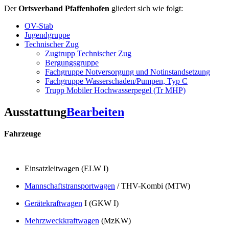
Der
Ortsverband Pfaffenhofen
gliedert sich wie folgt:
OV-Stab
Jugendgruppe
Technischer Zug
Zugtrupp Technischer Zug
Bergungsgruppe
Fachgruppe Notversorgung und Notinstandsetzung
Fachgruppe Wasserschaden/Pumpen, Typ C
Trupp Mobiler Hochwasserpegel (Tr MHP)
Ausstattung
Bearbeiten
Fahrzeuge
Einsatzleitwagen (ELW I)
Mannschaftstransportwagen
/ THV-Kombi (MTW)
Gerätekraftwagen
I (GKW I)
Mehrzweckkraftwagen
(MzKW)