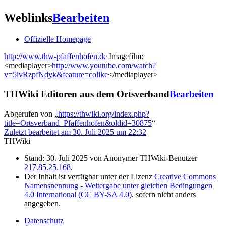
Weblinks
Bearbeiten
Offizielle Homepage
http://www.thw-pfaffenhofen.de
Imagefilm:
<mediaplayer>
http://www.youtube.com/watch?
v=5ivRzpfNdyk&feature=colike
</mediaplayer>
THWiki Editoren aus dem Ortsverband
Bearbeiten
Abgerufen von „
https://thwiki.org/index.php?
title=Ortsverband_Pfaffenhofen&oldid=30875
“
Zuletzt bearbeitet am 30. Juli 2025 um 22:32
THWiki
Stand: 30. Juli 2025 von Anonymer THWiki-Benutzer
217.85.25.168
.
Der Inhalt ist verfügbar unter der Lizenz
Creative Commons
Namensnennung - Weitergabe unter gleichen Bedingungen
4.0 International (CC BY-SA 4.0)
, sofern nicht anders
angegeben.
Datenschutz