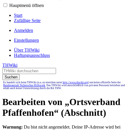
Hauptmenü öffnen
Start
Zufällige Seite
Anmelden
Einstellungen
Über THWiki
Haftungsausschluss
THWiki
Suchen
Es handelt sich beim THWiki (u.a. zu erreichen unter
http://www.thwiki.org
) um keine offizielle Seite der
Bundesanstalt Technisches Hilfswerk
. Das THWiki wird ausschließlich von privaten Personen betrieben und
erhält auch keine Unterstützung durch die BA THW.
Bearbeiten von „
Ortsverband
Pfaffenhofen
“ (Abschnitt)
Warnung:
Du bist nicht angemeldet. Deine IP-Adresse wird bei