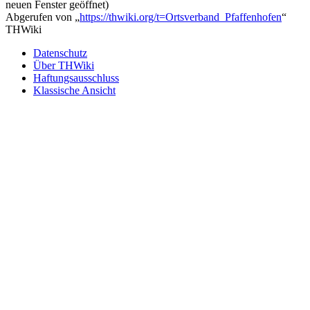
neuen Fenster geöffnet)
Abgerufen von „
https://thwiki.org/t=Ortsverband_Pfaffenhofen
“
THWiki
Datenschutz
Über THWiki
Haftungsausschluss
Klassische Ansicht