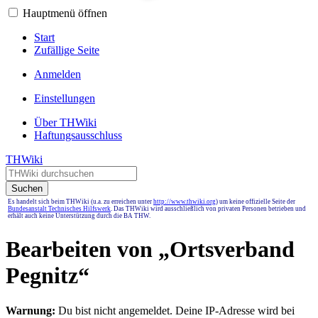
Hauptmenü öffnen
Start
Zufällige Seite
Anmelden
Einstellungen
Über THWiki
Haftungsausschluss
THWiki
Suchen
Es handelt sich beim THWiki (u.a. zu erreichen unter
http://www.thwiki.org
) um keine offizielle Seite der
Bundesanstalt Technisches Hilfswerk
. Das THWiki wird ausschließlich von privaten Personen betrieben und
erhält auch keine Unterstützung durch die BA THW.
Bearbeiten von „
Ortsverband
Pegnitz
“
Warnung:
Du bist nicht angemeldet. Deine IP-Adresse wird bei