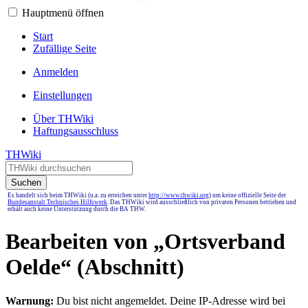
Hauptmenü öffnen
Start
Zufällige Seite
Anmelden
Einstellungen
Über THWiki
Haftungsausschluss
THWiki
Suchen
Es handelt sich beim THWiki (u.a. zu erreichen unter
http://www.thwiki.org
) um keine offizielle Seite der
Bundesanstalt Technisches Hilfswerk
. Das THWiki wird ausschließlich von privaten Personen betrieben und
erhält auch keine Unterstützung durch die BA THW.
Bearbeiten von „
Ortsverband
Oelde
“ (Abschnitt)
Warnung:
Du bist nicht angemeldet. Deine IP-Adresse wird bei