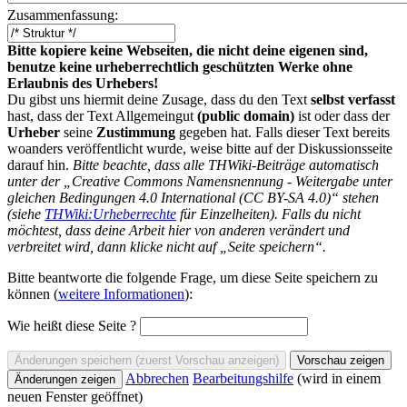
Zusammenfassung:
Bitte kopiere keine Webseiten, die nicht deine eigenen sind,
benutze keine urheberrechtlich geschützten Werke ohne
Erlaubnis des Urhebers!
Du gibst uns hiermit deine Zusage, dass du den Text
selbst verfasst
hast, dass der Text Allgemeingut
(public domain)
ist oder dass der
Urheber
seine
Zustimmung
gegeben hat. Falls dieser Text bereits
woanders veröffentlicht wurde, weise bitte auf der Diskussionsseite
darauf hin.
Bitte beachte, dass alle THWiki-Beiträge automatisch
unter der „Creative Commons Namensnennung - Weitergabe unter
gleichen Bedingungen 4.0 International (CC BY-SA 4.0)“ stehen
(siehe
THWiki:Urheberrechte
für Einzelheiten). Falls du nicht
möchtest, dass deine Arbeit hier von anderen verändert und
verbreitet wird, dann klicke nicht auf „Seite speichern“.
Bitte beantworte die folgende Frage, um diese Seite speichern zu
können (
weitere Informationen
):
Wie heißt diese Seite ?
Abbrechen
Bearbeitungshilfe
(wird in einem
neuen Fenster geöffnet)