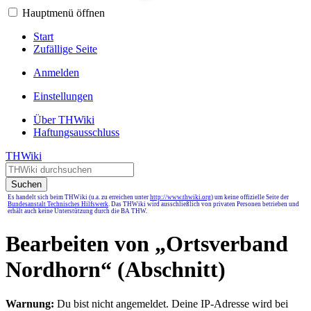
Hauptmenü öffnen
Start
Zufällige Seite
Anmelden
Einstellungen
Über THWiki
Haftungsausschluss
THWiki
Suchen
Es handelt sich beim THWiki (u.a. zu erreichen unter
http://www.thwiki.org
) um keine offizielle Seite der
Bundesanstalt Technisches Hilfswerk
. Das THWiki wird ausschließlich von privaten Personen betrieben und
erhält auch keine Unterstützung durch die BA THW.
Bearbeiten von „
Ortsverband
Nordhorn
“ (Abschnitt)
Warnung:
Du bist nicht angemeldet. Deine IP-Adresse wird bei