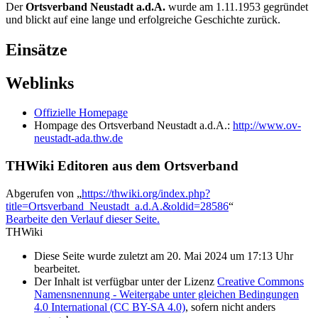
Der
Ortsverband Neustadt a.d.A.
wurde am 1.11.1953 gegründet
und blickt auf eine lange und erfolgreiche Geschichte zurück.
Einsätze
Weblinks
Offizielle Homepage
Hompage des Ortsverband Neustadt a.d.A.:
http://www.ov-
neustadt-ada.thw.de
THWiki Editoren aus dem Ortsverband
Abgerufen von „
https://thwiki.org/index.php?
title=Ortsverband_Neustadt_a.d.A.&oldid=28586
“
Bearbeite den Verlauf dieser Seite.
THWiki
Diese Seite wurde zuletzt am 20. Mai 2024 um 17:13 Uhr
bearbeitet.
Der Inhalt ist verfügbar unter der Lizenz
Creative Commons
Namensnennung - Weitergabe unter gleichen Bedingungen
4.0 International (CC BY-SA 4.0)
, sofern nicht anders