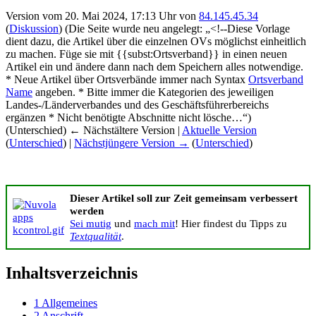
Version vom 20. Mai 2024, 17:13 Uhr von
84.145.45.34
(
Diskussion
)
(Die Seite wurde neu angelegt: „<!--Diese Vorlage
dient dazu, die Artikel über die einzelnen OVs möglichst einheitlich
zu machen. Füge sie mit {{subst:Ortsverband}} in einen neuen
Artikel ein und ändere dann nach dem Speichern alles notwendige.
* Neue Artikel über Ortsverbände immer nach Syntax
Ortsverband
Name
angeben. * Bitte immer die Kategorien des jeweiligen
Landes-/Länderverbandes und des Geschäftsführerbereichs
ergänzen * Nicht benötigte Abschnitte nicht lösche…“)
(Unterschied) ← Nächstältere Version |
Aktuelle Version
(
Unterschied
) |
Nächstjüngere Version →
(
Unterschied
)
Dieser Artikel soll zur Zeit gemeinsam verbessert
werden
Sei mutig
und
mach mit
! Hier findest du Tipps zu
Textqualität
.
Inhaltsverzeichnis
1
Allgemeines
2
Anschrift