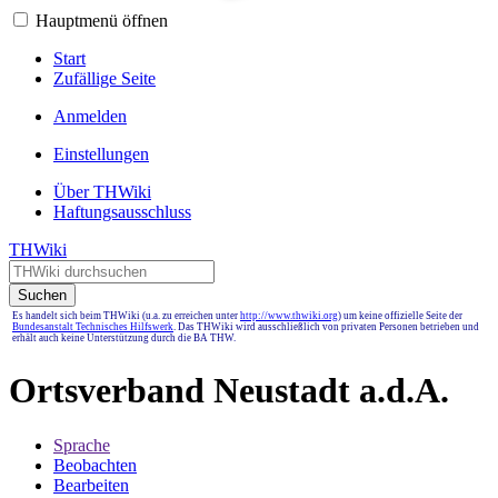
Hauptmenü öffnen
Start
Zufällige Seite
Anmelden
Einstellungen
Über THWiki
Haftungsausschluss
THWiki
Suchen
Es handelt sich beim THWiki (u.a. zu erreichen unter
http://www.thwiki.org
) um keine offizielle Seite der
Bundesanstalt Technisches Hilfswerk
. Das THWiki wird ausschließlich von privaten Personen betrieben und
erhält auch keine Unterstützung durch die BA THW.
Ortsverband Neustadt a.d.A.
Sprache
Beobachten
Bearbeiten