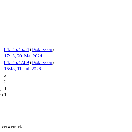
84.145.45.34
(
Diskussion
)
17:13, 20. Mai 2024
84.145.47.89
(
Diskussion
)
15:48, 11. Jul. 2026
2
2
)
1
en
1
e verwendet: