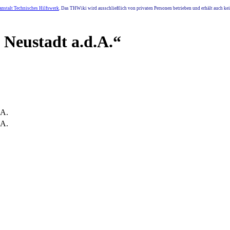
nstalt Technisches Hilfswerk
. Das THWiki wird ausschließlich von privaten Personen betrieben und erhält auch k
 Neustadt a.d.A.“
.A.
.A.