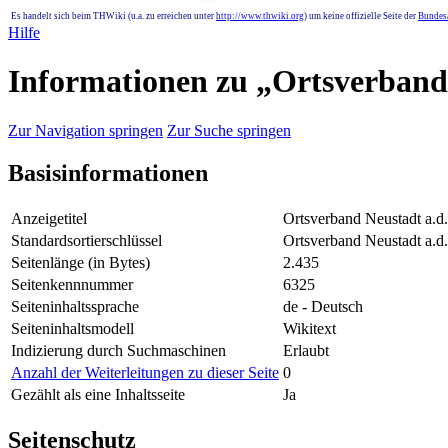
Es handelt sich beim THWiki (u.a. zu erreichen unter
http://www.thwiki.org
) um keine offizielle Seite der
Bundesa
Hilfe
Informationen zu „Ortsverband
Zur Navigation springen
Zur Suche springen
Basisinformationen
Anzeigetitel
Ortsverband Neustadt a.d
Standardsortierschlüssel
Ortsverband Neustadt a.d
Seitenlänge (in Bytes)
2.435
Seitenkennnummer
6325
Seiteninhaltssprache
de - Deutsch
Seiteninhaltsmodell
Wikitext
Indizierung durch Suchmaschinen
Erlaubt
Anzahl der Weiterleitungen zu dieser Seite
0
Gezählt als eine Inhaltsseite
Ja
Seitenschutz