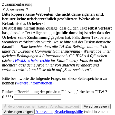
Zusammenfassung:
Bitte kopiere keine Webseiten, die nicht deine eigenen sind,
benutze keine urheberrechtlich geschützten Werke ohne
Erlaubnis des Urhebers!
Du gibst uns hiermit deine Zusage, dass du den Text
selbst verfasst
hast, dass der Text Allgemeingut
(public domain)
ist oder dass der
Urheber
seine
Zustimmung
gegeben hat. Falls dieser Text bereits
woanders veröffentlicht wurde, weise bitte auf der Diskussionsseite
darauf hin.
Bitte beachte, dass alle THWiki-Beiträge automatisch
unter der „Creative Commons Namensnennung - Weitergabe unter
gleichen Bedingungen 4.0 International (CC BY-SA 4.0)“ stehen
(siehe
THWiki:Urheberrechte
für Einzelheiten). Falls du nicht
möchtest, dass deine Arbeit hier von anderen verändert und
verbreitet wird, dann klicke nicht auf „Seite speichern“.
Bitte beantworte die folgende Frage, um diese Seite speichern zu
können (
weitere Informationen
):
Einfache Bezeichnung der primären Fahrzeugfarbe beim THW ?
(b***)
Abbrechen
Bearbeitungshilfe
(wird in einem