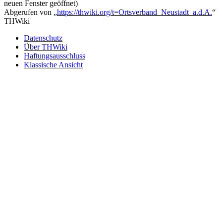
neuen Fenster geöffnet)
Abgerufen von „
https://thwiki.org/t=Ortsverband_Neustadt_a.d.A.
“
THWiki
Datenschutz
Über THWiki
Haftungsausschluss
Klassische Ansicht