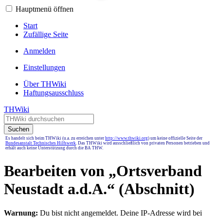
Hauptmenü öffnen
Start
Zufällige Seite
Anmelden
Einstellungen
Über THWiki
Haftungsausschluss
THWiki
Suchen
Es handelt sich beim THWiki (u.a. zu erreichen unter
http://www.thwiki.org
) um keine offizielle Seite der
Bundesanstalt Technisches Hilfswerk
. Das THWiki wird ausschließlich von privaten Personen betrieben und
erhält auch keine Unterstützung durch die BA THW.
Bearbeiten von „
Ortsverband
Neustadt a.d.A.
“ (Abschnitt)
Warnung:
Du bist nicht angemeldet. Deine IP-Adresse wird bei